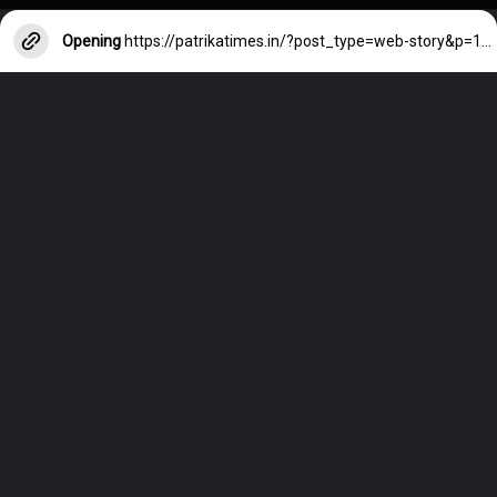
Opening
https://patrikatimes.in/?post_type=web-story&p=14825