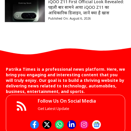
iQOO Z11 First Official Look Revealed:
पहली बार सामने आया iQOO Z11 का
आधिकारिक डिजाइन, जानें क्या है खास
Published On:
August 6, 2026
Patrika Times is a professional news platform. Here, we
bring you engaging and interesting content that you
will truly enjoy. Our goal is to build a thriving website by
delivering news related to technology, automobiles,
business, entertainment, and sports.
Follow Us On Social Media
Get Latest Update