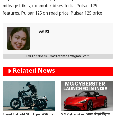
mileage bikes
,
commuter bikes India
,
Pulsar 125
features
,
Pulsar 125 on road price
,
Pulsar 125 price
Aditi
For Feedback - patrikatimes2@gmail.com
Related News
Royal Enfield Shotgun 650: in
MG Cyberster: भारत में इलेक्ट्रिक