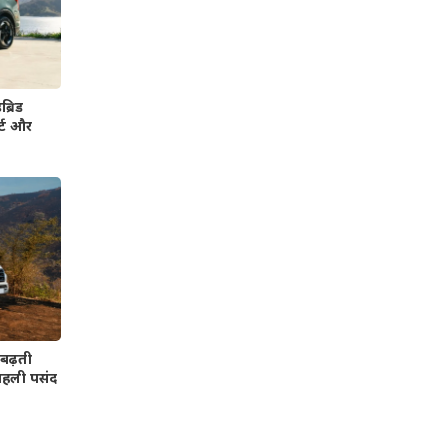
्रिड
र्ट और
बढ़ती
 पहली पसंद