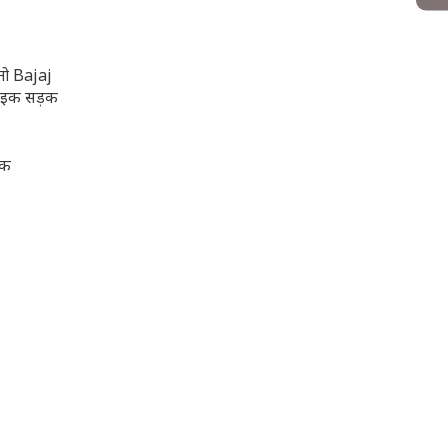
 तो Bajaj
बाइक सड़क
िक