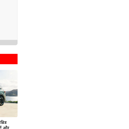
्रिड
र्ट और