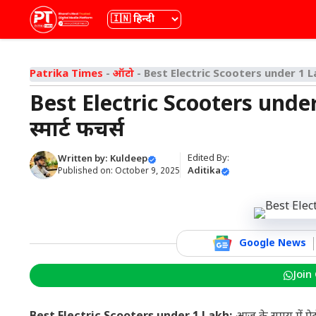
Skip
भाषा
to
content
Patrika Times
-
ऑटो
-
Best Electric Scooters under 1 Lakh: 
Best Electric Scooters under 
स्मार्ट फीचर्स
Edited By:
Written by:
Kuldeep
Aditika
Published on:
October 9, 2025
Google News
Join