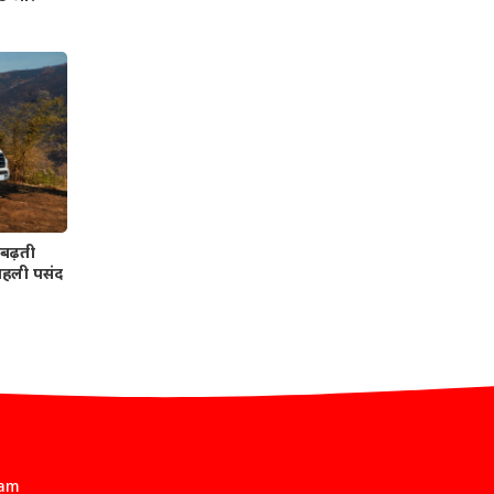
बढ़ती
 पहली पसंद
eam