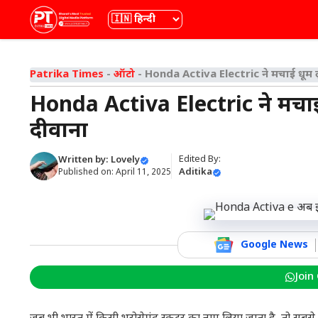
Skip
भाषा
to
content
Patrika Times
-
ऑटो
-
Honda Activa Electric ने मचाई धूम ल
Honda Activa Electric ने मचाई
दीवाना
Edited By:
Written by:
Lovely
Aditika
Published on:
April 11, 2025
Google News
Join