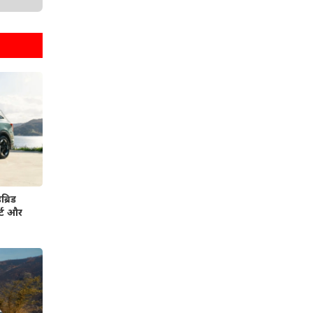
्रिड
र्ट और