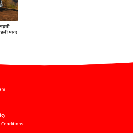
बढ़ती
 पहली पसंद
eam
icy
 Conditions