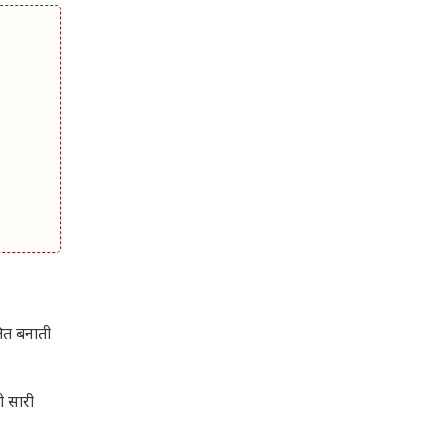
षित बनाती
ो सारी