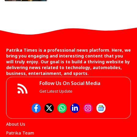
Patrika Times is a professional news platform. Here, we
bring you engaging and interesting content that you
will truly enjoy. Our goal is to build a thriving website by
delivering news related to technology, automobiles,
business, entertainment, and sports.
Follow Us On Social Media
Get Latest Update
About Us
Patrika Team