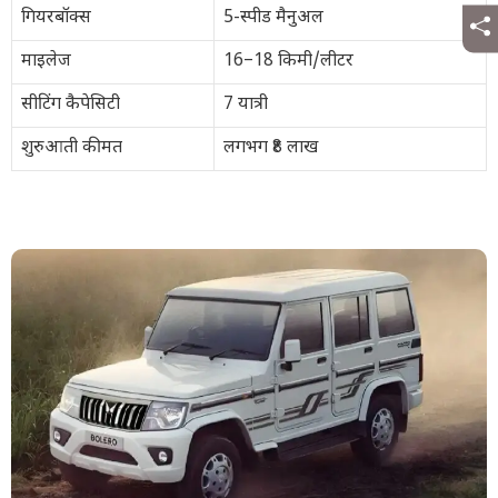
गियरबॉक्स
5-स्पीड मैनुअल
माइलेज
16–18 किमी/लीटर
सीटिंग कैपेसिटी
7 यात्री
शुरुआती कीमत
लगभग ₹8 लाख