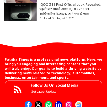
iQOO Z11 First Official Look Revealed:
पहली बार सामने आया iQOO Z11 का
आधिकारिक डिजाइन, जानें क्या है खास
Published On:
August 6, 2026
Patrika Times is a professional news platform. Here, we
bring you engaging and interesting content that you
will truly enjoy. Our goal is to build a thriving website by
delivering news related to technology, automobiles,
business, entertainment, and sports.
Follow Us On Social Media
Get Latest Update