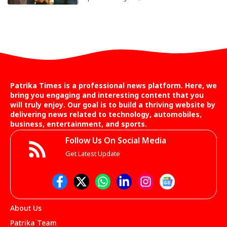
Patrika Times is a professional news platform. Here, we
bring you engaging and interesting content that you
will truly enjoy. Our goal is to build a thriving website by
delivering news related to technology, automobiles,
business, entertainment, and sports.
Follow Us On Social Media
Get Latest Update
About Us
Patrika Team