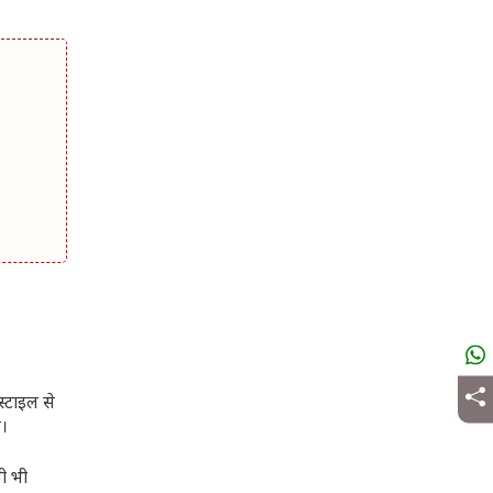
्टाइल से
ै।
ी भी