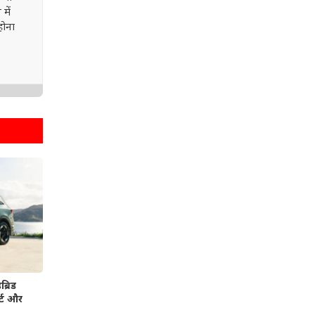
में
होना
्रिड
र्ट और