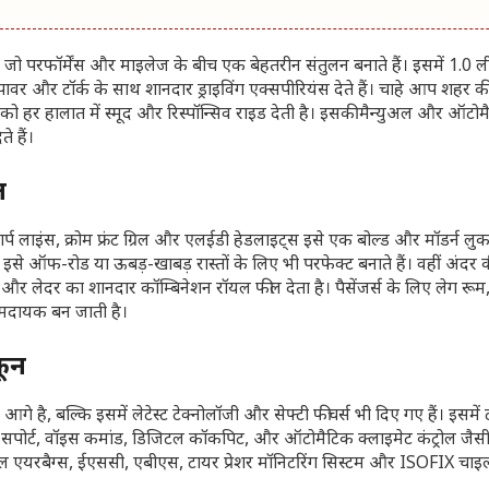
ं जो परफॉर्मेंस और माइलेज के बीच एक बेहतरीन संतुलन बनाते हैं। इसमें 1.0 
और टॉर्क के साथ शानदार ड्राइविंग एक्सपीरियंस देते हैं। चाहे आप शहर की 
ो हर हालात में स्मूद और रिस्पॉन्सिव राइड देती है। इसकी मैन्युअल और ऑटो
े हैं।
ल
ाइंस, क्रोम फ्रंट ग्रिल और एलईडी हेडलाइट्स इसे एक बोल्ड और मॉडर्न लुक दे
इसे ऑफ-रोड या ऊबड़-खाबड़ रास्तों के लिए भी परफेक्ट बनाते हैं। वहीं अंदर क
क और लेदर का शानदार कॉम्बिनेशन रॉयल फील देता है। पैसेंजर्स के लिए लेग रूम
आरामदायक बन जाती है।
कून
है, बल्कि इसमें लेटेस्ट टेक्नोलॉजी और सेफ्टी फीचर्स भी दिए गए हैं। इसमें टच
ोर्ट, वॉइस कमांड, डिजिटल कॉकपिट, और ऑटोमैटिक क्लाइमेट कंट्रोल जैसी 
पल एयरबैग्स, ईएससी, एबीएस, टायर प्रेशर मॉनिटरिंग सिस्टम और ISOFIX चाइल