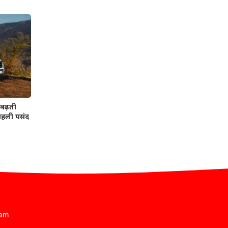
बढ़ती
 पहली पसंद
eam