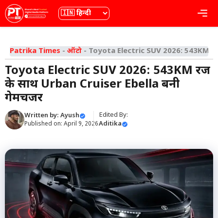
Skip
भाषा
Me
to
content
Patrika Times
-
ऑटो
-
Toyota Electric SUV 2026: 543KM रेंज
Toyota Electric SUV 2026: 543KM रेंज
के साथ Urban Cruiser Ebella बनी
गेमचेंजर
Edited By:
Written by:
Ayush
Aditika
Published on:
April 9, 2026