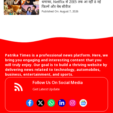
धमाका, Netflix से ZEE5 तक आ रहीं 8 नई
फिल्में और वेब सीरीज
Published On:
August 7, 2026
Patrika Times is a professional news platform. Here, we
bring you engaging and interesting content that you
will truly enjoy. Our goal is to build a thriving website by
delivering news related to technology, automobiles,
business, entertainment, and sports.
Follow Us On Social Media
Get Latest Update