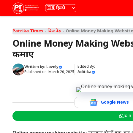
Skip
भाषा
to
content
Patrika Times
-
बिजनेस
-
Online Money Making Website घर 
Online Money Making Website 
कमाएं
Edited By:
Written by:
Lovely
Aditika
Published on:
March 20, 2025
Google News
Join