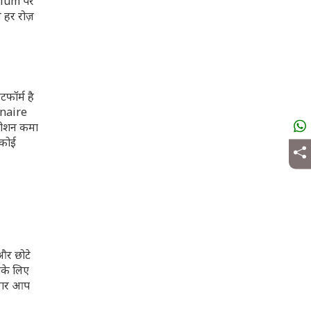
edium पर
 हर रोज़
फॉर्म है
ionaire
कमीशन कमा
 कोई
और छोटे
पके लिए
 अगर आप