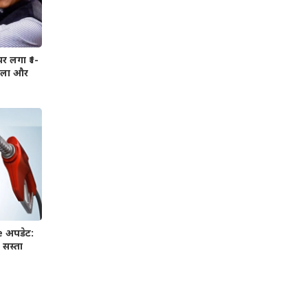
 लगा ₹1-
ामला और
e अपडेट:
 सस्ता