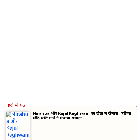
Nirahua और Kajal Raghwani का खेतों में रोमांस, ‘रह‍िया
धीरे-धीरे’ गाने ने मचाया धमाल