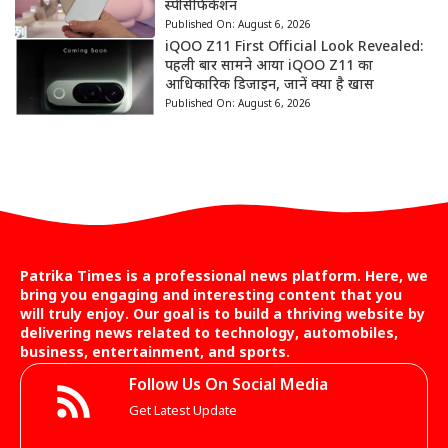
स्पेसिफिकेशन
Published On:
August 6, 2026
iQOO Z11 First Official Look Revealed:
पहली बार सामने आया iQOO Z11 का
आधिकारिक डिजाइन, जानें क्या है खास
Published On:
August 6, 2026
Patrika Times is a professional news platform. Here, we
bring you engaging and interesting content that you
will truly enjoy. Our goal is to build a thriving website by
delivering news related to technology, automobiles,
business, entertainment, and sports.
Follow Us On Social Media
Get Latest Update