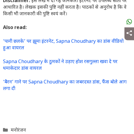
Disclaimer:
इस लेख में दी गई जानकारी इंटरनेट पर उपलब्ध स्रोतों पर
आधारित है। लेखक इसकी पुष्टि नहीं करता है। पाठकों से अनुरोध है कि वे
किसी भी जानकारी की पुष्टि स्वयं करें।
Also read:
‘पानी छलके’ पर झूमा इंटरनेट, Sapna Choudhary का डांस वीडियो
हुआ वायरल
Sapna Choudhary के ठुमकों ने उड़ाए होश रसगुल्ला खवा दे पर
धमाकेदार डांस वायरल
‘बैरन’ गाने पर Sapna Choudhary का जबरदस्त डांस, फैंस बोले आग
लगा दी
Categories
मनोरंजन