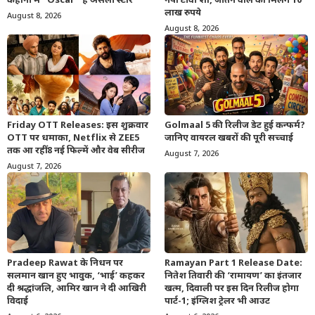
कहानी में “Oscar” है असली स्टार
नया टीवी शो, जीतने वाले को मिलेंगे 10
लाख रुपये
August 8, 2026
August 8, 2026
Friday OTT Releases: इस शुक्रवार
Golmaal 5 की रिलीज डेट हुई कन्फर्म?
OTT पर धमाका, Netflix से ZEE5
जानिए वायरल खबरों की पूरी सच्चाई
तक आ रहीं 8 नई फिल्में और वेब सीरीज
August 7, 2026
August 7, 2026
Pradeep Rawat के निधन पर
Ramayan Part 1 Release Date:
सलमान खान हुए भावुक, ‘भाई’ कहकर
नितेश तिवारी की ‘रामायण’ का इंतजार
दी श्रद्धांजलि, आमिर खान ने दी आखिरी
खत्म, दिवाली पर इस दिन रिलीज होगा
विदाई
पार्ट-1; इंग्लिश ट्रेलर भी आउट