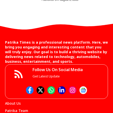
Published On:
August 6, 2026
Patrika Times is a professional news platform. Here, we
bring you engaging and interesting content that you
will truly enjoy. Our goal is to build a thriving website by
delivering news related to technology, automobiles,
business, entertainment, and sports.
Follow Us On Social Media
Get Latest Update
About Us
Patrika Team