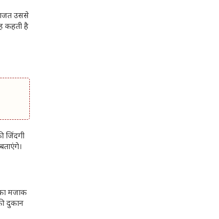
 राजत उससे
वह कहती है
ी जिंदगी
बताएंगे।
वि का मजाक
सकी दुकान