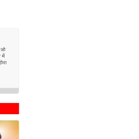
 जो
में
होना