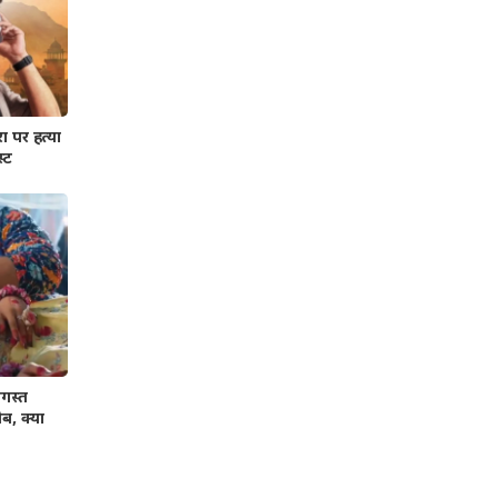
 पर हत्या
्ट
गस्त
ब, क्या