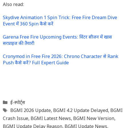
Also read:
Skydive Animation 1 Spin Trick: Free Fire Dream Dive
Event में 360 Spin कैसे करें
Garena Free Fire Upcoming Events: विंटर सीजन में खास
सरप्राइज की तैयारी
Cronymod in Free Fire 2026: Chrono Character से Rank
Push कैसे करें? Full Expert Guide
Categories
ई-स्पोर्ट्स
Tags
BGMI 2026 Update
,
BGMI 4.2 Update Delayed
,
BGMI
Crash Issue
,
BGMI Latest News
,
BGMI New Version
,
BGMI Update Delay Reason
,
BGMI Update News
,