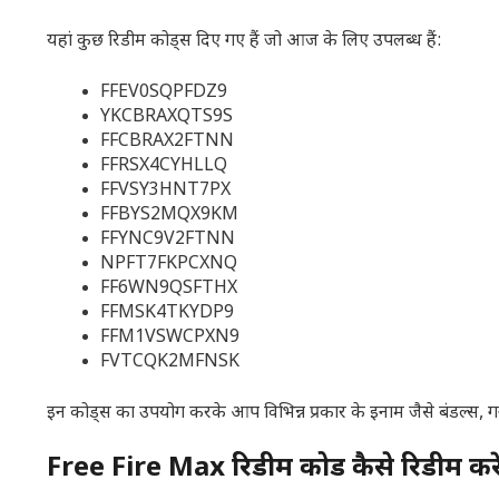
यहां कुछ रिडीम कोड्स दिए गए हैं जो आज के लिए उपलब्ध हैं:
FFEV0SQPFDZ9
YKCBRAXQTS9S
FFCBRAX2FTNN
FFRSX4CYHLLQ
FFVSY3HNT7PX
FFBYS2MQX9KM
FFYNC9V2FTNN
NPFT7FKPCXNQ
FF6WN9QSFTHX
FFMSK4TKYDP9
FFM1VSWCPXN9
FVTCQK2MFNSK
इन कोड्स का उपयोग करके आप विभिन्न प्रकार के इनाम जैसे बंडल्स, गन 
Free Fire Max रिडीम कोड कैसे रिडीम करे