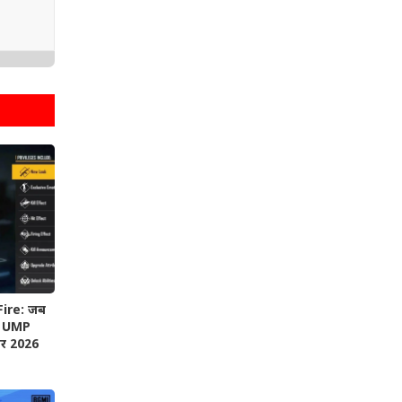
Fire: जब
िए UMP
और 2026