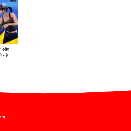
T और
की नई
eam