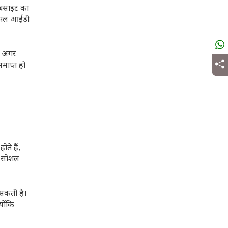
ेबसाइट का
 ऐपल आईडी
। अगर
माप्त हो
ते हैं,
सी सोशल
 सकती है।
योंकि