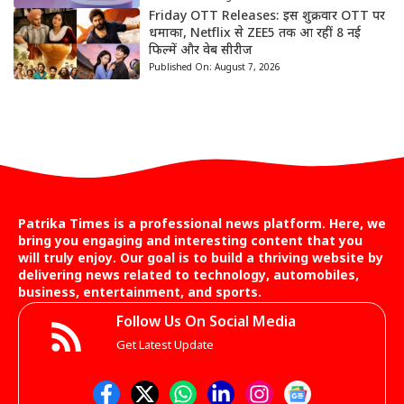
Friday OTT Releases: इस शुक्रवार OTT पर
धमाका, Netflix से ZEE5 तक आ रहीं 8 नई
फिल्में और वेब सीरीज
Published On:
August 7, 2026
Patrika Times is a professional news platform. Here, we
bring you engaging and interesting content that you
will truly enjoy. Our goal is to build a thriving website by
delivering news related to technology, automobiles,
business, entertainment, and sports.
Follow Us On Social Media
Get Latest Update