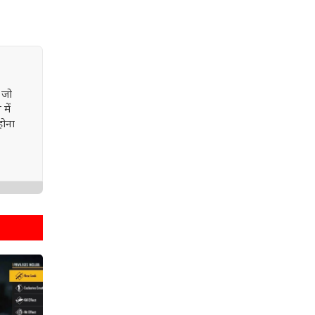
 जो
में
होना