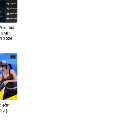
Fire: जब
िए UMP
और 2026
T और
की नई