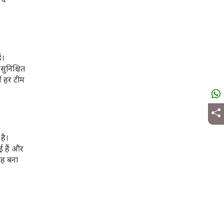
वे
ं।
ुनिश्चित
ं हर टीम
है।
ई हैं और
गह बना