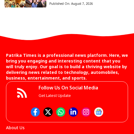
Published On:
August 7, 2026
Patrika Times is a professional news platform. Here, we
bring you engaging and interesting content that you
will truly enjoy. Our goal is to build a thriving website by
delivering news related to technology, automobiles,
business, entertainment, and sports.
Follow Us On Social Media
Get Latest Update
About Us