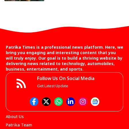
Patrika Times is a professional news platform. Here, we
bring you engaging and interesting content that you
will truly enjoy. Our goal is to build a thriving website by
delivering news related to technology, automobiles,
business, entertainment, and sports.
Follow Us On Social Media
Get Latest Update
About Us
Patrika Team