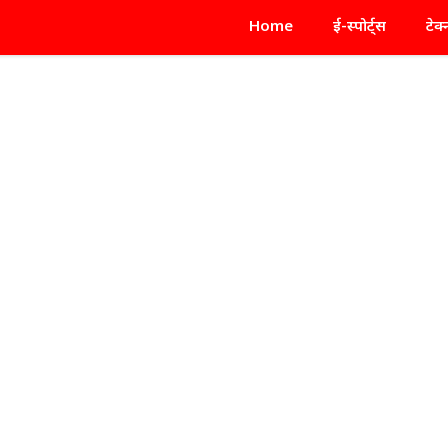
Home
ई-स्पोर्ट्स
टेक