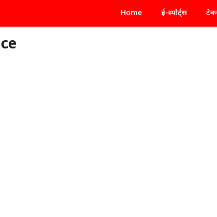
Home
ई-स्पोर्ट्स
टेक
ice