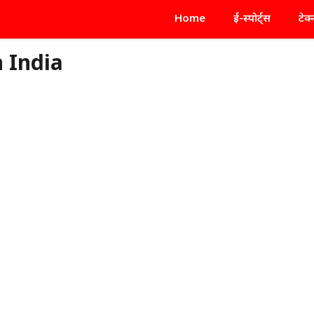
Home
ई-स्पोर्ट्स
टेक
n India