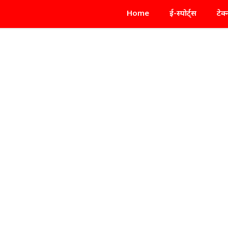
Home
ई-स्पोर्ट्स
टेक