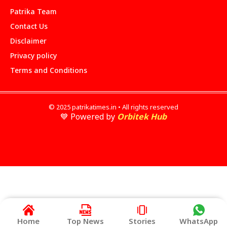
Patrika Team
Contact Us
Disclaimer
Privacy policy
Terms and Conditions
© 2025 patrikatimes.in • All rights reserved
💙 Powered by
Orbitek Hub
Home
Top News
Stories
WhatsApp