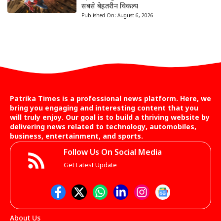
सबसे बेहतरीन विकल्प
Published On:
August 6, 2026
Patrika Times is a professional news platform. Here, we
bring you engaging and interesting content that you
will truly enjoy. Our goal is to build a thriving website by
delivering news related to technology, automobiles,
business, entertainment, and sports.
Follow Us On Social Media
Get Latest Update
About Us