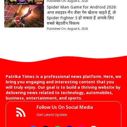
Published On:
August 6, 2026
Spider Man Game for Android 2026:
अगर स्पाइडर-मैन जैसा गेम खेलना चाहते हैं, तो
Spider Fighter 3 हो सकता है आपके लिए
सबसे बेहतरीन विकल्प
Published On:
August 6, 2026
Patrika Times is a professional news platform. Here, we
bring you engaging and interesting content that you
will truly enjoy. Our goal is to build a thriving website by
delivering news related to technology, automobiles,
business, entertainment, and sports.
Follow Us On Social Media
Get Latest Update