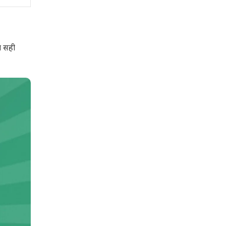
प सही