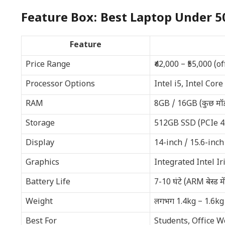
Feature Box: Best Laptop Under 5
Feature
Price Range
₹42,000 – ₹55,000 (of
Processor Options
Intel i5, Intel Co
RAM
8GB / 16GB (कुछ मॉडल्
Storage
512GB SSD (PCIe 4.0 सप
Display
14-inch / 15.6-inch
Graphics
Integrated Intel Ir
Battery Life
7-10 घंटे (ARM बेस्ड मे
Weight
लगभग 1.4kg – 1.6kg
Best For
Students, Office W