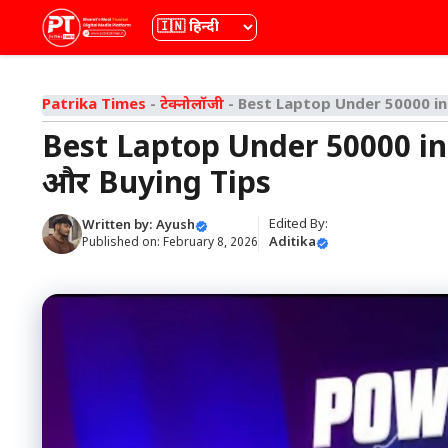
Skip
भाषा
to
content
Patrika Times
-
टेक्नोलॉजी
-
Best Laptop Under 50000 in 
Best Laptop Under 50000 in 
और Buying Tips
Edited By:
Written by:
Ayush
Aditika
Published on:
February 8, 2026