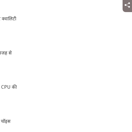
र क्वालिटी
वजह से
हतर CPU की
ट चॉइस