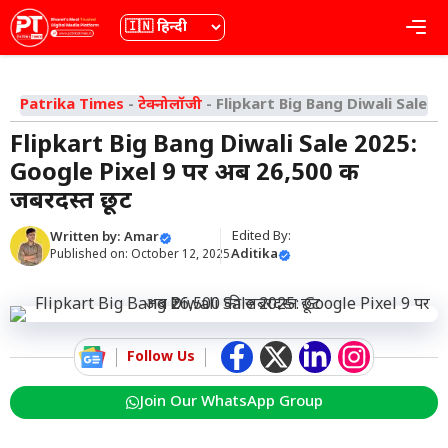
Skip
भाषा
Me
to
content
Patrika Times
-
टेक्नोलॉजी
-
Flipkart Big Bang Diwali Sale 20
Flipkart Big Bang Diwali Sale 2025:
Google Pixel 9 पर अब ₹26,500 की
जबरदस्त छूट
Edited By:
Written by:
Amar
Aditika
Published on:
October 12, 2025
Follow Us
Join Our WhatsApp Group