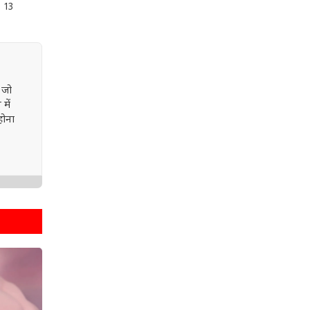
 13
 जो
में
होना