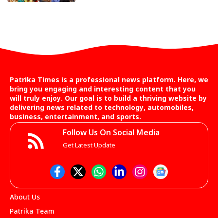
Patrika Times is a professional news platform. Here, we
bring you engaging and interesting content that you
will truly enjoy. Our goal is to build a thriving website by
delivering news related to technology, automobiles,
business, entertainment, and sports.
Follow Us On Social Media
Get Latest Update
About Us
Patrika Team