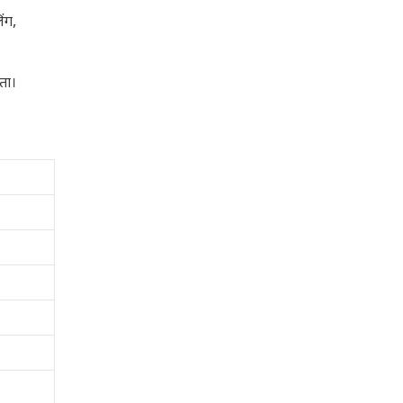
ंग,
ता।