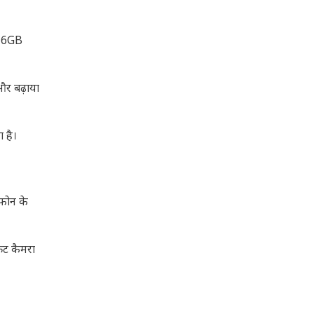
और 6GB
और बढ़ाया
ा है।
 फोन के
ंट कैमरा