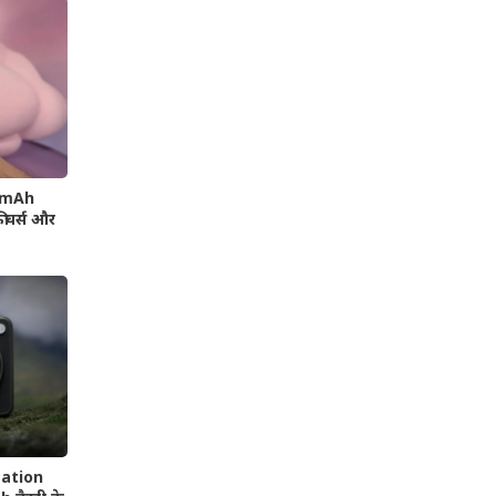
00mAh
फीचर्स और
cation