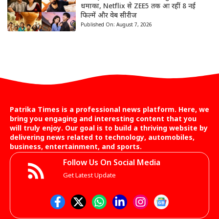
धमाका, Netflix से ZEE5 तक आ रहीं 8 नई
फिल्में और वेब सीरीज
Published On:
August 7, 2026
Patrika Times is a professional news platform. Here, we
bring you engaging and interesting content that you
will truly enjoy. Our goal is to build a thriving website by
delivering news related to technology, automobiles,
business, entertainment, and sports.
Follow Us On Social Media
Get Latest Update