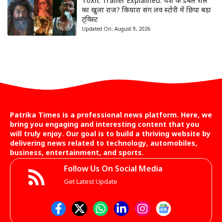
Toxic Trailer Explained: यश के डबल रोल
का खुला राज? कियारा संग लव स्टोरी में छिपा बड़ा
ट्विस्ट
Updated On:
August 9, 2026
Patrika Times is a professional news platform. Here, we
bring you engaging and interesting content that you
will truly enjoy. Our goal is to build a thriving website by
delivering news related to technology, automobiles,
business, entertainment, and sports.
Follow Us On Social Media
Get Latest Update