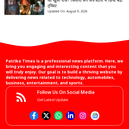
का खुला राज? कियारा संग लव स्टोरी में छिपा बड़ा
ट्विस्ट
Updated On:
August 9, 2026
Patrika Times is a professional news platform. Here, we
bring you engaging and interesting content that you
will truly enjoy. Our goal is to build a thriving website by
delivering news related to technology, automobiles,
business, entertainment, and sports.
Follow Us On Social Media
Get Latest Update