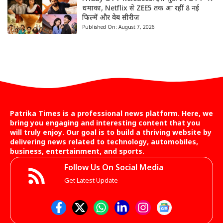
धमाका, Netflix से ZEE5 तक आ रहीं 8 नई
फिल्में और वेब सीरीज
Published On:
August 7, 2026
Patrika Times is a professional news platform. Here, we
bring you engaging and interesting content that you
will truly enjoy. Our goal is to build a thriving website by
delivering news related to technology, automobiles,
business, entertainment, and sports.
Follow Us On Social Media
Get Latest Update