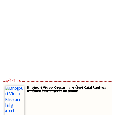
Bhojpuri Video Khesari lal हुए दीवाने Kajal Raghwani
संग रोमांस ने बढ़ाया इंटरनेट का तापमान