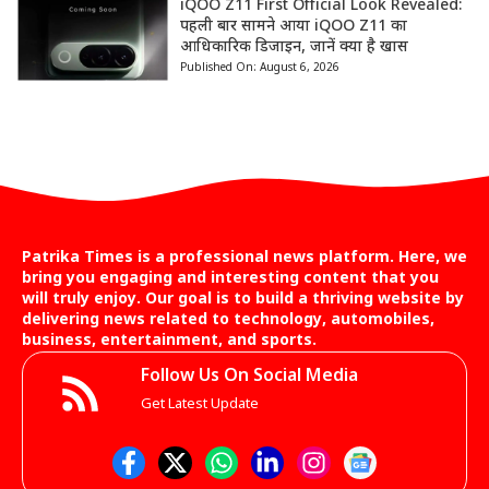
iQOO Z11 First Official Look Revealed:
पहली बार सामने आया iQOO Z11 का
आधिकारिक डिजाइन, जानें क्या है खास
Published On:
August 6, 2026
Patrika Times is a professional news platform. Here, we
bring you engaging and interesting content that you
will truly enjoy. Our goal is to build a thriving website by
delivering news related to technology, automobiles,
business, entertainment, and sports.
Follow Us On Social Media
Get Latest Update